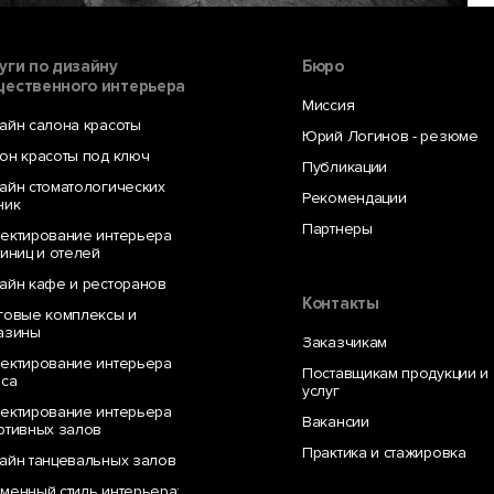
уги по дизайну
Бюро
ественного интерьера
Миссия
айн салона красоты
Юрий Логинов - резюме
он красоты под ключ
Публикации
айн стоматологических
Рекомендации
ник
Партнеры
ектирование интерьера
тиниц и отелей
айн кафе и ресторанов
Контакты
говые комплексы и
азины
Заказчикам
ектирование интерьера
Поставщикам продукции и
са
услуг
ARTPLAY – это лучшее
ектирование интерьера
точки зрения актуальных
Вакансии
ртивных залов
осферы. Это
Практика и стажировка
айн танцевальных залов
кузница молодых кадров,
ностью реконструировали
менный стиль интерьера: