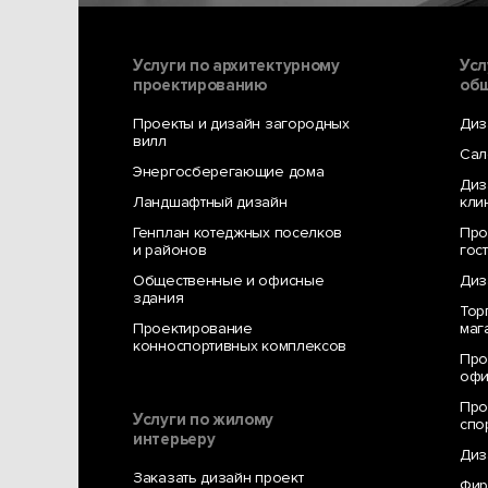
ПРИХОДИТЕ
Услуги по архитектурному
Усл
проектированию
общ
Проекты и дизайн загородных
Диз
В ГОСТИ
вилл
Сал
Энергосберегающие дома
Диз
Ландшафтный дизайн
кли
Генплан котеджных поселков
Про
и районов
гос
Общественные и офисные
Диз
здания
Тор
Проектирование
маг
конноспортивных комплексов
Про
офи
Наша мастерская находится в центре дизайна 
Про
архитектурное и дизайнерское бюро Москвы с 
Услуги по жилому
спо
методик проектирования, расположения и атм
интерьеру
Диз
информационный и креативный центр дизайна, 
новых технологий, материалов и идей. Мы пол
Заказать дизайн проект
Фир