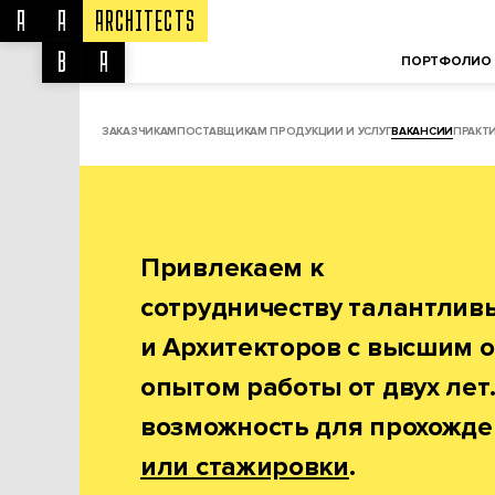
A
A
ARCHITECTS
ООО «ААБА» © 2003-2022
B
A
ПОРТФОЛИО
ЗАКАЗЧИКАМ
ПОСТАВЩИКАМ ПРОДУКЦИИ И УСЛУГ
ВАКАНСИИ
ПРАКТ
Привлекаем к
сотрудничеству талантлив
и Архитекторов с высшим 
опытом работы от двух лет.
возможность для прохожд
или стажировки
.