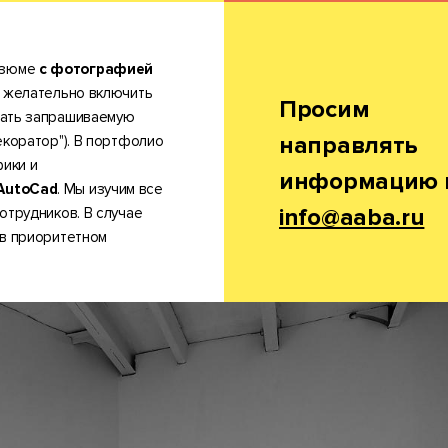
езюме
с фотографией
 желательно включить
Просим
вать запрашиваемую
направлять
екоратор"). В портфолио
ики и
информацию 
AutoCad
. Мы изучим все
info@aaba.ru
отрудников. В случае
 в приоритетном