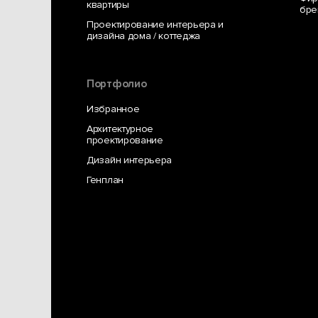
квартиры
здание бывшего заводского цеха, сделав его 
бре
нашей архитектурной и дизайн-студии интерьер
Проектирование интерьера и
дизайна дома / коттеджа
УЗНАТЬ БОЛЬШЕ
Портфолио
Избранное
Архитектурное
проектирование
Дизайн интерьера
Генплан