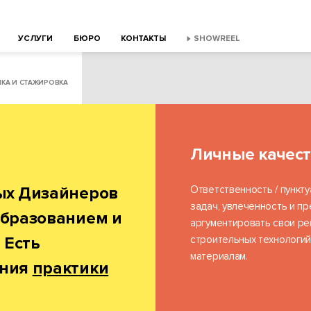
УСЛУГИ
БЮРО
КОНТАКТЫ
SHOWREEL
ИКА И СТАЖИРОВКА
Личные качест
ых Дизайнеров
Ответственность / пункту
задач, увлеченность и пре
образованием и
аргументировать свои ре
 Есть
строительных технологий
материалам.
ения
практики