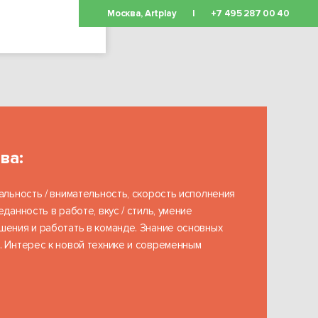
Москва, Artplay
|
+7 495 287 00 40
ОСТАВИТЬ
ЗАЯВКУ
ва:
альность / внимательность, скорость исполнения
данность в работе, вкус / стиль, умение
шения и работать в команде. Знание основных
. Интерес к новой технике и современным