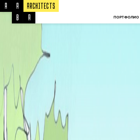
A
A
ARCHITECTS
ООО «ААБА» © 2003-2022
B
A
ПОРТФОЛИО