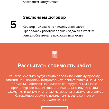
Бесплатная консультация
Заключаем договор
5
Комфортный аванс по каждому этапу работ.
Продолжаем работу над вашей задачей в строгих
рамках обязательств по срокам и качеству
Рассчитать стоимость работ
Узнайте, сколько будут стоить работы по Вашему проекту,
ответив на 8 коротких вопросов. Это займет совсем не много
времени и сделает наш диалог конструктивным. Наше
архитектурное дизайн-бюро внимательно изучит Ваши
пожелания и дополнительные материалы и свяжется в самое
ближайшее время, с детальным предложением о
сотрудничестве.