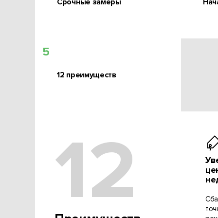
Срочные замеры
Нач
5
12 преимуществ
12
Ув
це
не
Сба
точ