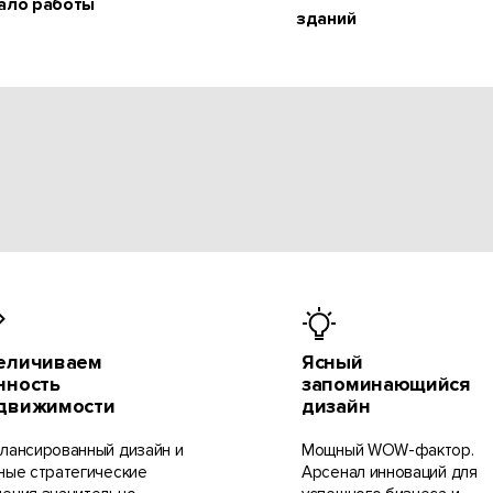
ало работы
зданий
еличиваем
Ясный
нность
запоминающийся
движимости
дизайн
лансированный дизайн и
Мощный WOW-фактор.
ные стратегические
Арсенал инноваций для