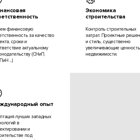
нансовая
Экономика
ветственность
строительства
ем финансовую
Контроль строительных
етственность за качество
затрат. Проектные реше
екта, сроки и
и стиль, существенно
тветствие актуальному
увеличивающие ценност
онодательству (СНиП,
недвижимости.
иН ...)
ждународный опыт
птация лучших западных
нологий в
ектировании и
оительстве под