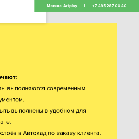
Москва, Artplay
|
+7 495 287 00 40
ОСТАВИТЬ
ЗАЯВКУ
ючают:
ты выполняются современным
ументом.
быть выполнены в удобном для
ате.
слоёв в Автокад по заказу клиента.