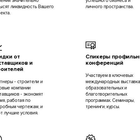
ения значительно
успешного бизнеса и
ысят ликвидность Вашего
личного пространства.
екта.
идки от
Спикеры профильн
ставщиков и
конференций
роителей
Участвуем в ключевых
тнеры - строители и
международных выставка
овые компании
образовательных и
тавщиков - экономят
благотворительных
мя, работая по
программах. Семинары,
робным чертежам, и
тренинги, курсы.
т лучшие условия.