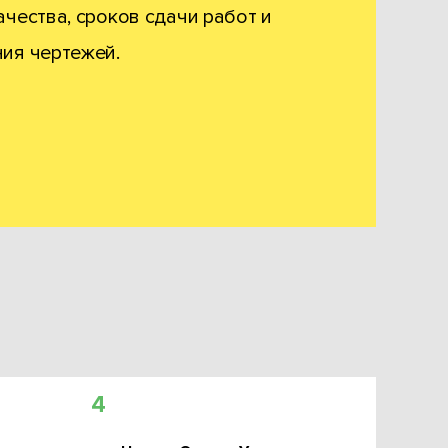
ачества, сроков сдачи работ и
ния чертежей.
4