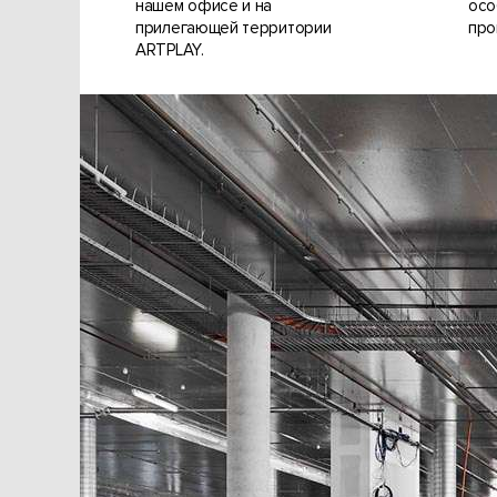
нашем офисе и на
осо
прилегающей территории
про
ARTPLAY.