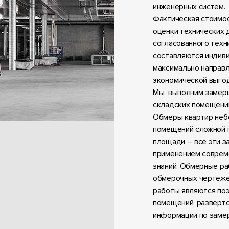
инженерных систем.
Фактическая стоимос
оценки технических 
согласованного техн
составляются индиви
максимально направл
экономической выго
Мы выполним замеры 
складских помещений
Обмеры квартир неб
помещений сложной 
площади – все эти з
применением соврем
знаний. Обмерные ра
обмерочных чертеже
работы являются по
помещений, развёрто
информации по замер