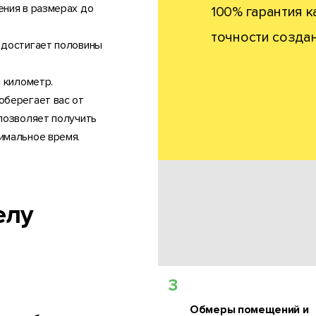
ения в размерах до
100% гарантия к
точности созда
 достигает половины
 километр.
оберегает вас от
позволяет получить
имальное время.
елу
3
Обмеры помещений и