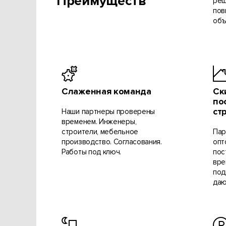
Преимуществ
реш
пов
объ
Слаженная команда
Ск
по
ст
Наши партнеры проверены
временем. Инженеры,
строители, мебельное
Пар
производство. Согласования.
опт
Работы под ключ.
пос
вре
под
даю