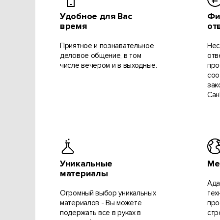
Удобное для Вас
Фи
время
от
Приятное и познавательное
Нес
деловое общение, в том
отв
числе вечером и в выходные.
про
соо
зак
СанП
Уникальные
Ме
материалы
Ада
Огромный выбор уникальных
тех
материалов - Вы можете
про
подержать все в руках в
стр