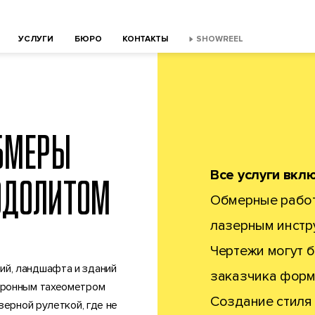
УСЛУГИ
БЮРО
КОНТАКТЫ
SHOWREEL
БМЕРЫ
Все услуги вкл
ОДОЛИТОМ
Обмерные рабо
лазерным инстр
Чертежи могут 
й, ландшафта и зданий
заказчика форм
тронным тахеометром
Создание стиля 
зерной рулеткой, где не