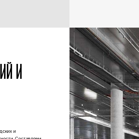
ИЙ И
дских и
ности. Составляем