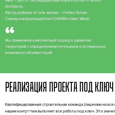
RIBA ‒ part II / сертифицирован Royal Institute of British
Architects.
Автор рубрики «Стиль жизни» ‒ Forbes Russia.
Спикер конференций InterCHARM и Salon Week.
Мы применяем комплексный подход к развитию
территорий с определением потенциала и оптимальных
возможностей инвестиций.
РЕАЛИЗАЦИЯ ПРОЕКТА ПОД КЛЮЧ
Квалифицированная строительная команда (лицензии на все 
нашим контролем выполнят все работы под ключ. Это значи
Этапы проектирова