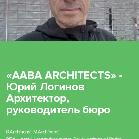
«AABA ARCHITECTS» -
Юрий Логинов
Архитектор,
руководитель бюро
B.Arch(hons), M.Arch(hons).