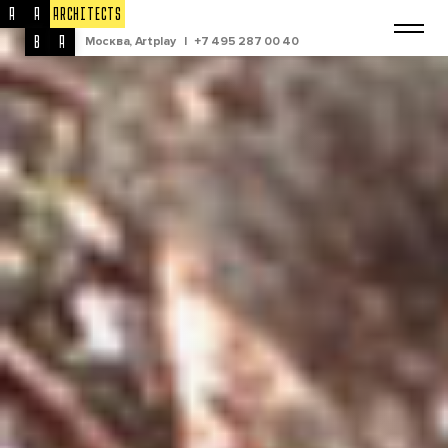
A
A
ARCHITECTS
B
A
Москва, Artplay
|
+7 495 287 00 40