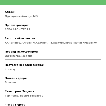
Адрес:
Одинцовский округ, МО
Проектировщик:
AABA ARCHITECTS
Авторский коллектив:
Ю.Логинов, А.Фрай, М.Хеллави, П.Казакова, при участии Н.Чабанюк
Подрядчик общестрой:
Олимпстройсервис
Поставка мебели и декора:
Krassky
Панели и двери:
Волховец
Скалодром / Модель :
Top Point / Вадим Бандарец
Фото / Видео :