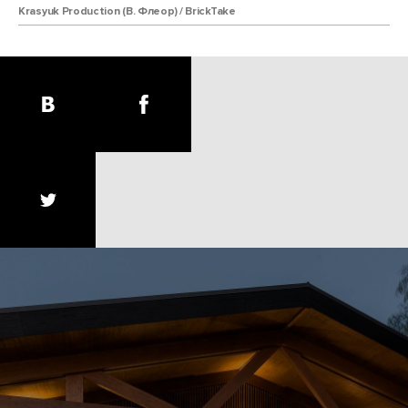
Krasyuk Production (В. Флеор) / BrickTake