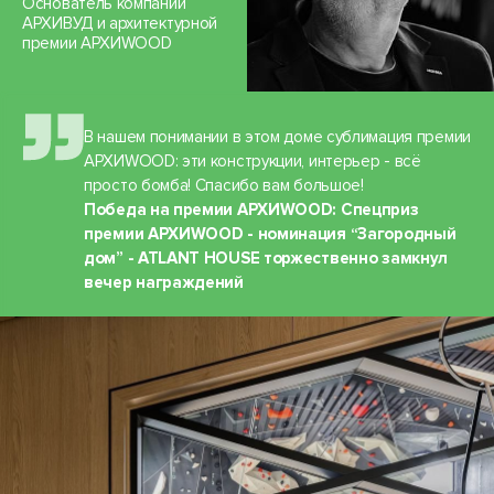
Основатель компании
АРХИВУД и архитектурной
премии АРХИWOOD
В нашем понимании в этом доме сублимация премии
АРХИWOOD: эти конструкции, интерьер - всё
просто бомба! Спасибо вам большое!
Победа на премии АРХИWOOD: Спецприз
премии АРХИWOOD - номинация “Загородный
дом” - ATLANT HOUSE торжественно замкнул
вечер награждений