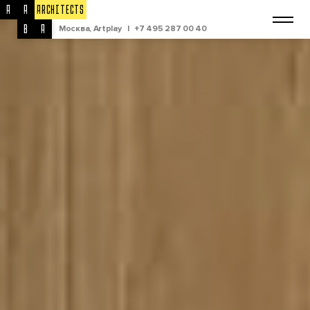
A
A
ARCHITECTS
B
A
Москва, Artplay
|
+7 495 287 00 40