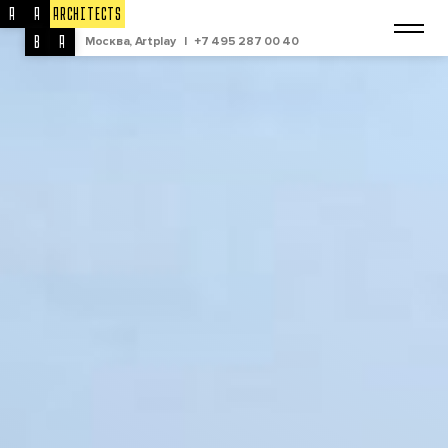
A
A
ARCHITECTS
B
A
Москва, Artplay
|
+7 495 287 00 40