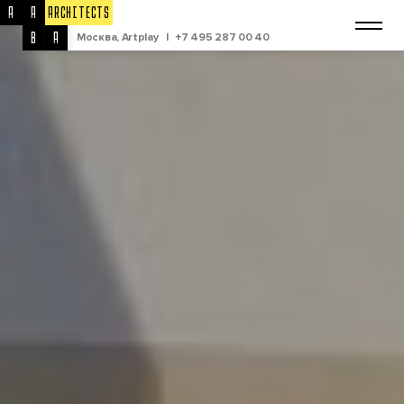
A
A
ARCHITECTS
B
A
Москва, Artplay
|
+7 495 287 00 40