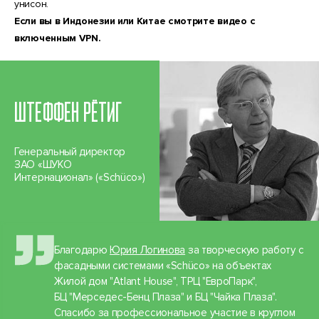
унисон.
Если вы в Индонезии или Китае смотрите видео с
включенным VPN.
ШТЕФФЕН РЁТИГ
Генеральный директор
ЗАО «ШУКО
Интернационал» («Schüco»)
Благодарю
Юрия Логинова
за творческую работу с
фасадными системами «Schüco» на объектах
Жилой дом "Atlant House", ТРЦ "ЕвроПарк",
БЦ "Мерседес-Бенц Плаза" и БЦ "Чайка Плаза".
Спасибо за профессиональное участие в круглом